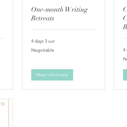
One-month Writing
C
Retreats
C
R
4 days 3 uur
Negotiable
4 
Negotiable
Ne
N
Meer informatie