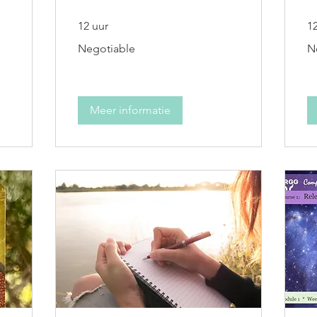
12 uur
1
Negotiable
Ne
Negotiable
N
Meer informatie