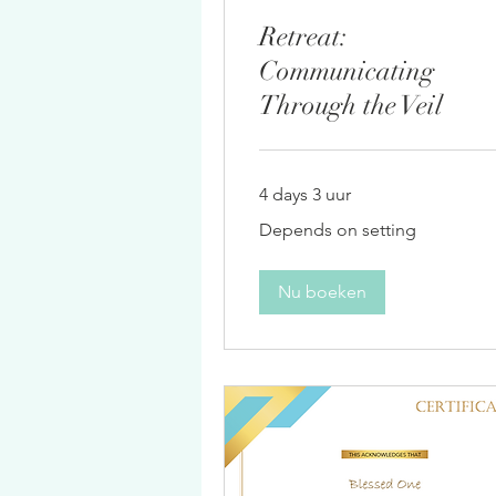
Retreat:
Communicating
Through the Veil
4 days 3 uur
Depends
Depends on setting
on
setting
Nu boeken