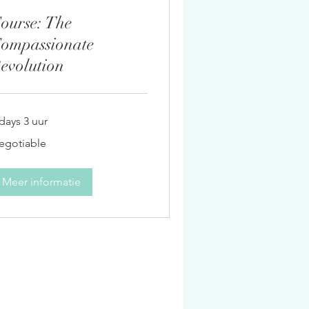
ourse: The
ompassionate
evolution
days 3 uur
gotiable
egotiable
Meer informatie