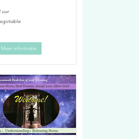
2 uur
gotiable
egotiable
Meer informatie