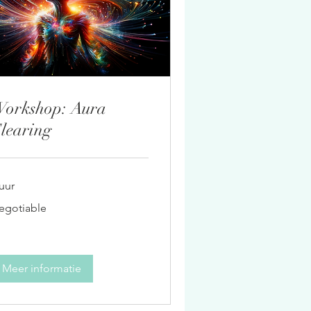
orkshop: Aura
learing
uur
gotiable
egotiable
Meer informatie