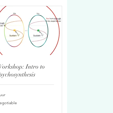
orkshop: Intro to
sychosynthesis
uur
gotiable
egotiable