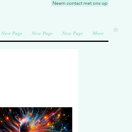
Neem contact met ons op
New Page
New Page
New Page
More