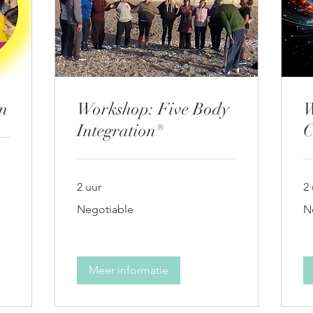
n
Workshop: Five Body
W
Integration®
C
2 uur
2 
Negotiable
Ne
Negotiable
N
Meer informatie