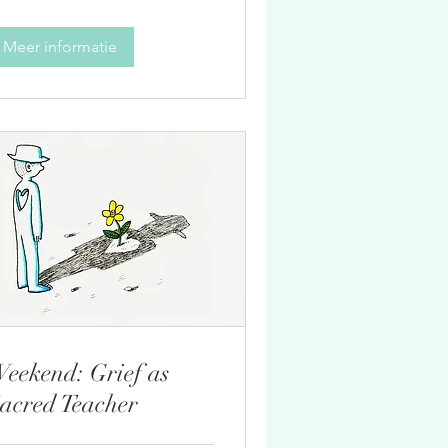
Meer informatie
eekend: Grief as
acred Teacher