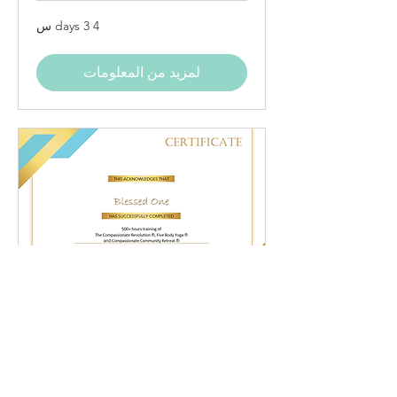
4 days 3 س
لمزيد من المعلومات
Course: Certificate Training
500+ hour training in Five Body
Yoga® and Compassionate
Community Retreats®