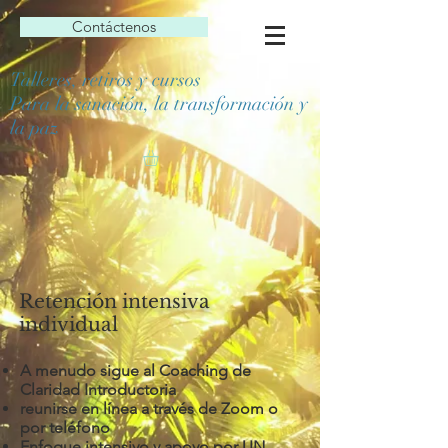
Contáctenos
Talleres, retiros y cursos
Para la sanación, la transformación y
la paz
Retención intensiva
individual
A menudo sigue al Coaching de
Claridad Introductoria
reunirse en línea a través de Zoom o
por teléfono
Enfoque intensivo y apoyo por UN